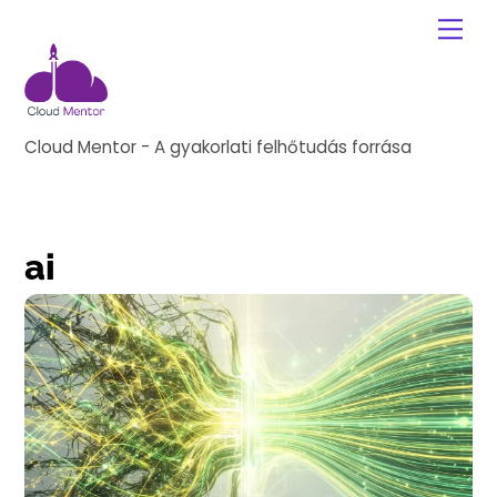
Skip
Me
to
content
Cloud Mentor - A gyakorlati felhőtudás forrása
ai