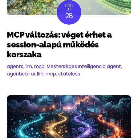
2026
07
28
MCP változás: véget érhet a
session-alapú működés
korszaka
agents
,
llm
,
mcp
,
Mesterséges Intelligencia
agent
,
agenticai
,
ai
,
llm
,
mcp
,
stateless