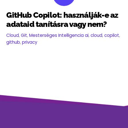
GitHub Copilot: használják-e az
adataid tanításra vagy nem?
Cloud
,
Git
,
Mesterséges Intelligencia
ai
,
cloud
,
copilot
,
github
,
privacy