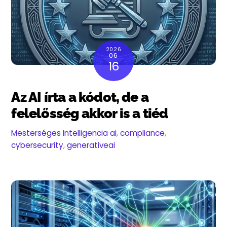
2026
06
16
Az AI írta a kódot, de a
felelősség akkor is a tiéd
Mesterséges Intelligencia
ai
,
compliance
,
cybersecurity
,
generativeai