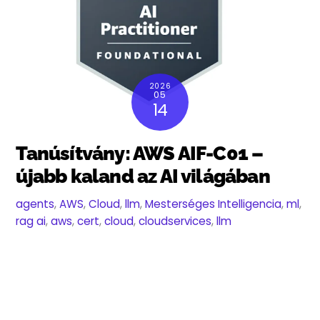
2026
05
14
Tanúsítvány: AWS AIF-C01 –
újabb kaland az AI világában
agents
,
AWS
,
Cloud
,
llm
,
Mesterséges Intelligencia
,
ml
,
rag
ai
,
aws
,
cert
,
cloud
,
cloudservices
,
llm