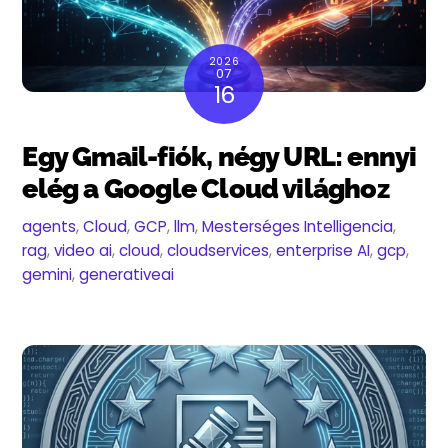
2026
07
16
Egy Gmail-fiók, négy URL: ennyi
elég a Google Cloud világhoz
agents
,
Cloud
,
GCP
,
llm
,
Mesterséges Intelligencia
,
rag
,
video
ai
,
cloud
,
cloudservices
,
enterprise AI
,
gcp
,
gemini
,
generativeai