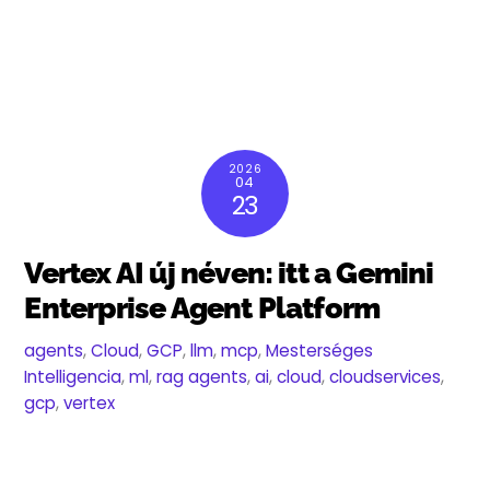
2026
04
23
Vertex AI új néven: itt a Gemini
Enterprise Agent Platform
agents
,
Cloud
,
GCP
,
llm
,
mcp
,
Mesterséges
Intelligencia
,
ml
,
rag
agents
,
ai
,
cloud
,
cloudservices
,
gcp
,
vertex