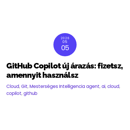
2026
05
05
GitHub Copilot új árazás: fizetsz,
amennyit használsz
Cloud
,
Git
,
Mesterséges Intelligencia
agent
,
ai
,
cloud
,
copilot
,
github