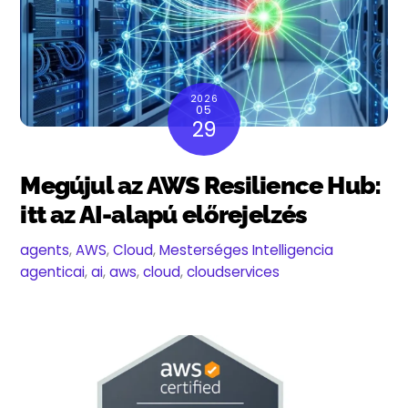
2026
05
29
Megújul az AWS Resilience Hub:
itt az AI-alapú előrejelzés
agents
,
AWS
,
Cloud
,
Mesterséges Intelligencia
agenticai
,
ai
,
aws
,
cloud
,
cloudservices