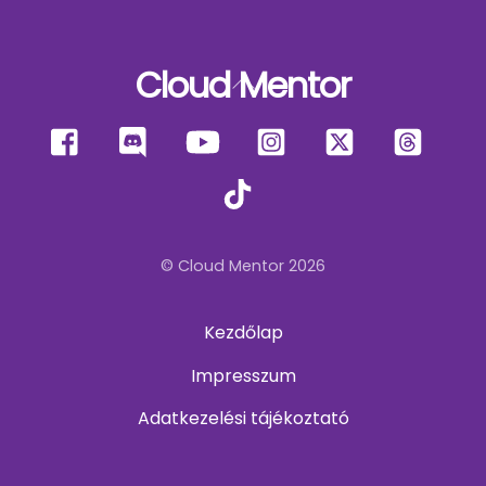
Cloud Mentor
Back
To
Facebook
Discord
YouTube
Instagram
X
Thre
Top
TikTok
© Cloud Mentor 2026
Kezdőlap
Impresszum
Adatkezelési tájékoztató