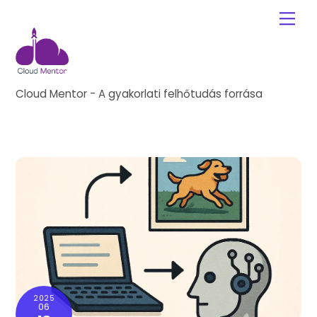
Skip
Me
to
content
Cloud Mentor - A gyakorlati felhőtudás forrása
2025
06