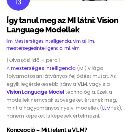
13
Így tanul meg az MI látni: Vision
Language Modellek
llm
,
Mesterséges Intelligencia
,
vlm
ai
,
llm
,
mestersegesintelligencia
,
mi
,
vlm
| Olvasási idő:
4
perc |
A
mesterséges intelligencia
(MI) világa
folyamatosan látványos fejlődést mutat. Az
egyik legérdekesebb irány a
VLM
, vagyis a
Vision Language Model
technológia. Ezek a
modellek nemcsak szövegeket értenek meg,
mint a hagyományos nyelvi modellek (
LLM
-ek),
hanem képeket is képesek értelmezni.
Koncepció – Mit jelent a VLM?