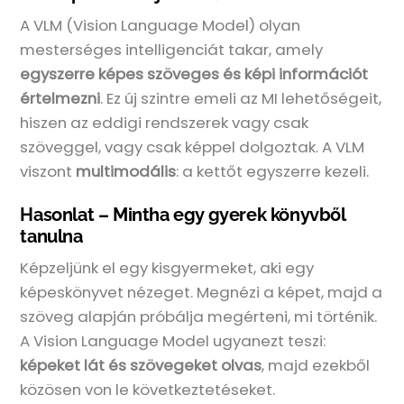
A VLM (Vision Language Model) olyan
mesterséges intelligenciát takar, amely
egyszerre képes szöveges és képi információt
értelmezni
. Ez új szintre emeli az MI lehetőségeit,
hiszen az eddigi rendszerek vagy csak
szöveggel, vagy csak képpel dolgoztak. A VLM
viszont
multimodális
: a kettőt egyszerre kezeli.
Hasonlat – Mintha egy gyerek könyvből
tanulna
Képzeljünk el egy kisgyermeket, aki egy
képeskönyvet nézeget. Megnézi a képet, majd a
szöveg alapján próbálja megérteni, mi történik.
A Vision Language Model ugyanezt teszi:
képeket lát és szövegeket olvas
, majd ezekből
közösen von le következtetéseket.