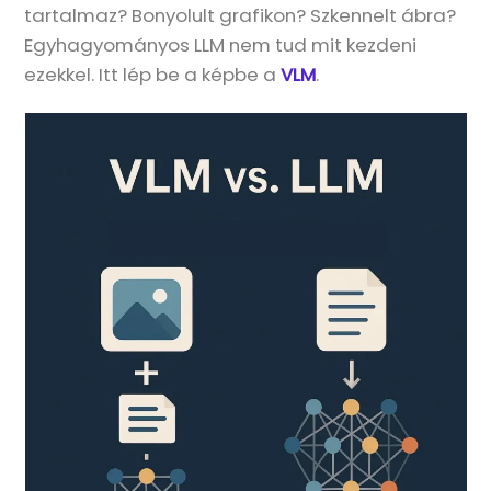
tartalmaz? Bonyolult grafikon? Szkennelt ábra?
Egyhagyományos LLM nem tud mit kezdeni
ezekkel. Itt lép be a képbe a
VLM
.