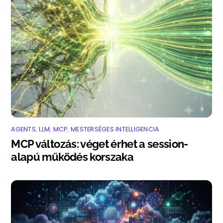
AGENTS
,
LLM
,
MCP
,
MESTERSÉGES INTELLIGENCIA
MCP változás: véget érhet a session-
alapú működés korszaka