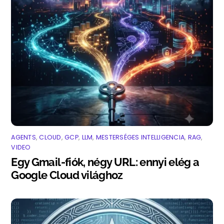
AGENTS
,
CLOUD
,
GCP
,
LLM
,
MESTERSÉGES INTELLIGENCIA
,
RAG
,
VIDEO
Egy Gmail-fiók, négy URL: ennyi elég a
Google Cloud világhoz