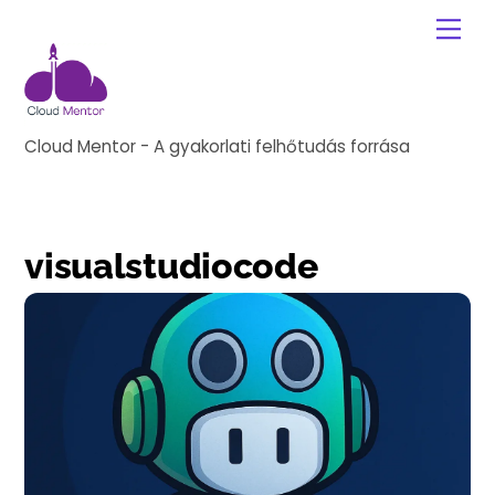
Skip
Me
to
content
Cloud Mentor - A gyakorlati felhőtudás forrása
visualstudiocode