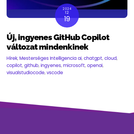
2024
12
19
Új, ingyenes GitHub Copilot
változat mindenkinek
Hírek
,
Mesterséges Intelligencia
ai
,
chatgpt
,
cloud
,
copilot
,
github
,
ingyenes
,
microsoft
,
openai
,
visualstudiocode
,
vscode