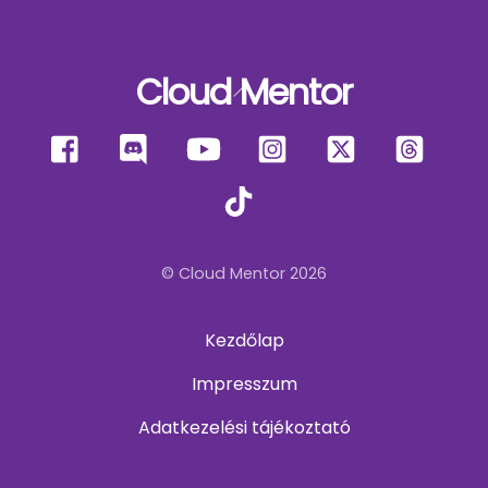
Cloud Mentor
Back
To
Facebook
Discord
YouTube
Instagram
X
Thre
Top
TikTok
© Cloud Mentor 2026
Kezdőlap
Impresszum
Adatkezelési tájékoztató