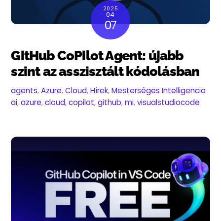
2025
04
07
GitHub CoPilot Agent: újabb
szint az asszisztált kódolásban
agents
,
Azure
,
Cloud
,
Hírek
,
Mesterséges Intelligencia
ai
,
azure
,
cloud
,
copilot
,
github
,
mi
,
visualstudiocode