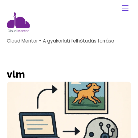
Skip
Me
to
content
Cloud Mentor - A gyakorlati felhőtudás forrása
vlm