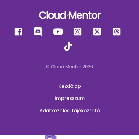
Cloud Mentor
Back
To
Facebook
Discord
YouTube
Instagram
X
Thre
Top
TikTok
© Cloud Mentor 2026
Kezdőlap
Impresszum
Adatkezelési tájékoztató