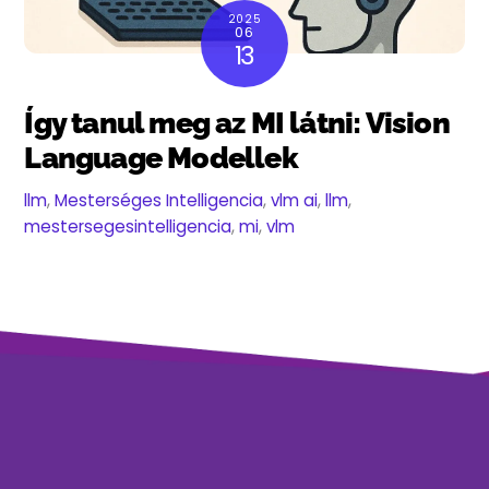
2025
06
13
Így tanul meg az MI látni: Vision
Language Modellek
llm
,
Mesterséges Intelligencia
,
vlm
ai
,
llm
,
mestersegesintelligencia
,
mi
,
vlm