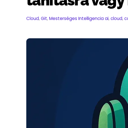
tanításra vag
Cloud
,
Git
,
Mesterséges Intelligencia
ai
,
cloud
,
c