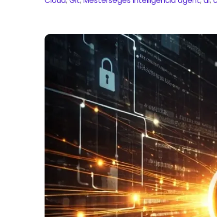
Cloud
,
Git
,
Mesterséges Intelligencia
agent
,
ai
,