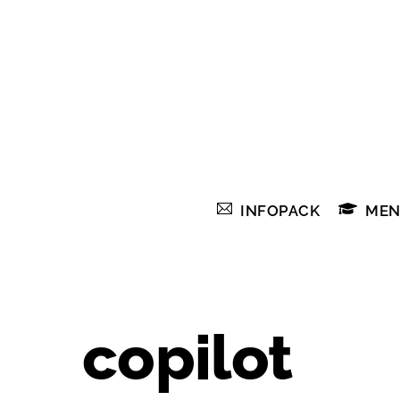
Skip
to
content
INFOPACK
MEN
copilot