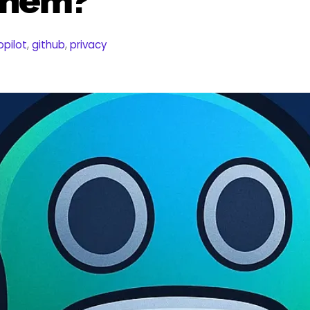
y nem?
opilot
,
github
,
privacy