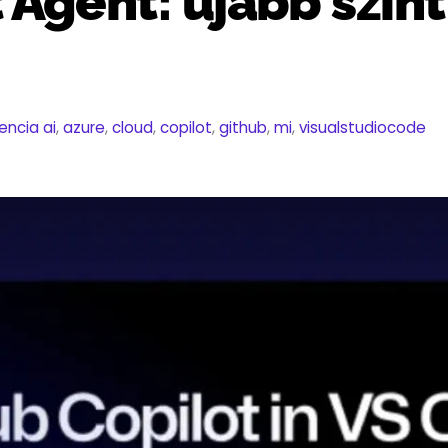
Agent: újabb szint 
gencia
ai
,
azure
,
cloud
,
copilot
,
github
,
mi
,
visualstudiocode