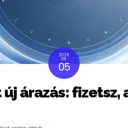
2026
05
05
új árazás: fizetsz