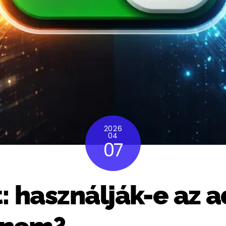
2026
04
07
: használják-e az 