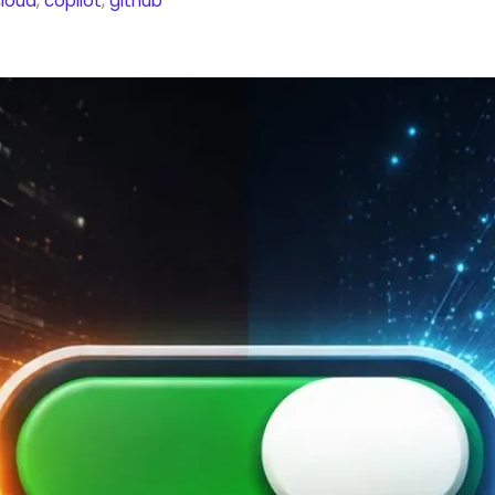
cloud
,
copilot
,
github