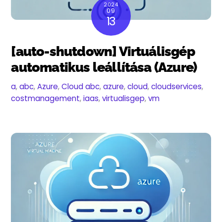
2024
09
13
[auto-shutdown] Virtuálisgép
automatikus leállítása (Azure)
a
,
abc
,
Azure
,
Cloud
abc
,
azure
,
cloud
,
cloudservices
,
costmanagement
,
iaas
,
virtualisgep
,
vm