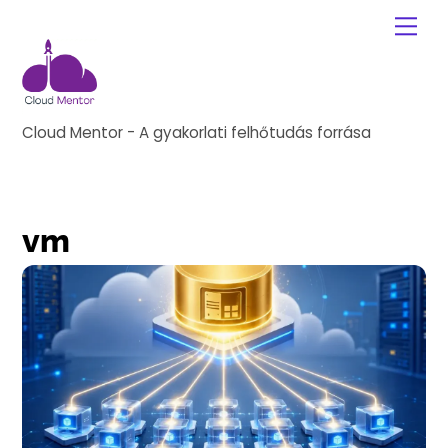
Skip
Me
to
content
Cloud Mentor - A gyakorlati felhőtudás forrása
vm