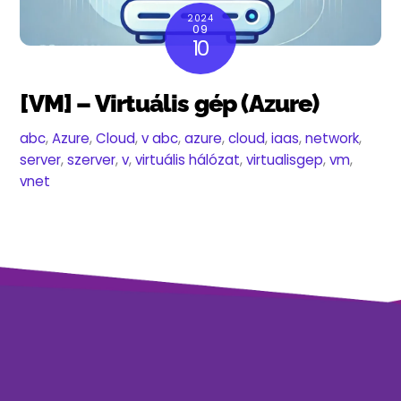
2024
09
10
[VM] – Virtuális gép (Azure)
abc
,
Azure
,
Cloud
,
v
abc
,
azure
,
cloud
,
iaas
,
network
,
server
,
szerver
,
v
,
virtuális hálózat
,
virtualisgep
,
vm
,
vnet