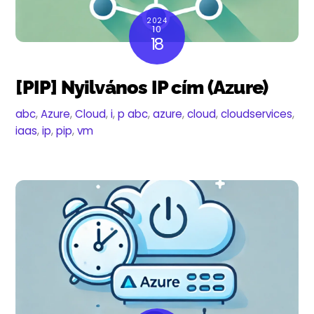
2024
10
18
[PIP] Nyilvános IP cím (Azure)
abc
,
Azure
,
Cloud
,
i
,
p
abc
,
azure
,
cloud
,
cloudservices
,
iaas
,
ip
,
pip
,
vm