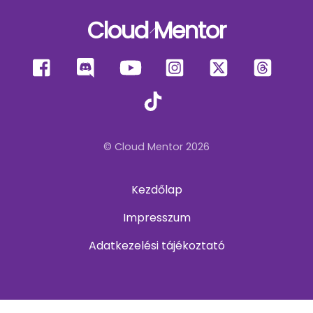
Cloud Mentor
Back
To
Facebook
Discord
YouTube
Instagram
X
Thre
Top
TikTok
© Cloud Mentor 2026
Kezdőlap
Impresszum
Adatkezelési tájékoztató