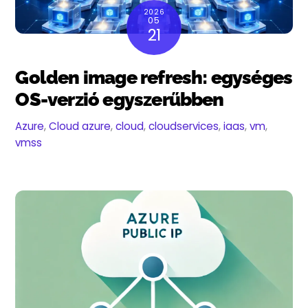
2026
05
21
Golden image refresh: egységes
OS-verzió egyszerűbben
Azure
,
Cloud
azure
,
cloud
,
cloudservices
,
iaas
,
vm
,
vmss