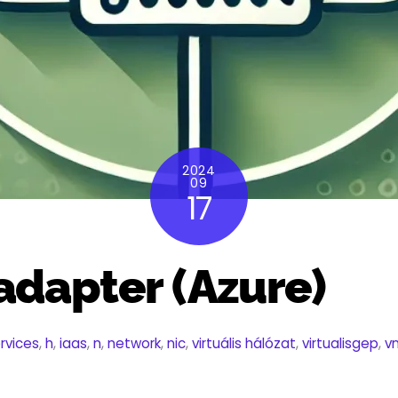
2024
09
17
 adapter (Azure)
rvices
,
h
,
iaas
,
n
,
network
,
nic
,
virtuális hálózat
,
virtualisgep
,
v