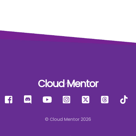
Cloud Mentor
Back
To
Facebook
Discord
YouTube
Instagram
X
Threads
T
Top
© Cloud Mentor 2026