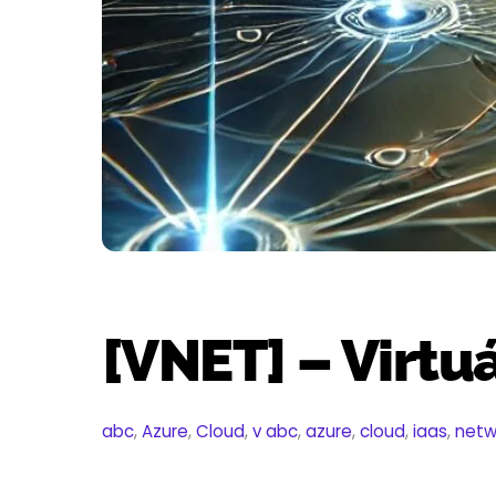
[VNET] – Virtuá
abc
,
Azure
,
Cloud
,
v
abc
,
azure
,
cloud
,
iaas
,
netw