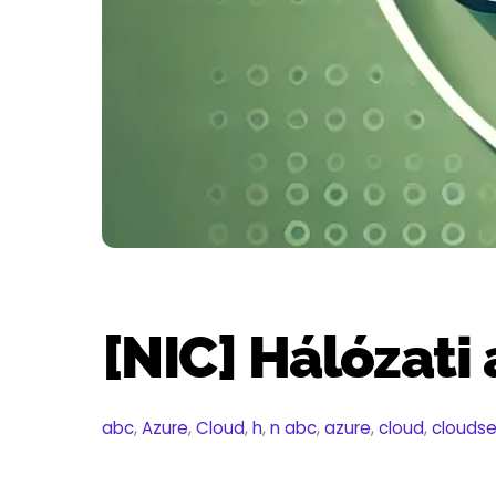
[NIC] Hálózati
abc
,
Azure
,
Cloud
,
h
,
n
abc
,
azure
,
cloud
,
cloudse