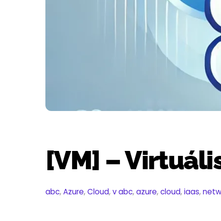
[VM] – Virtuáli
abc
,
Azure
,
Cloud
,
v
abc
,
azure
,
cloud
,
iaas
,
netw