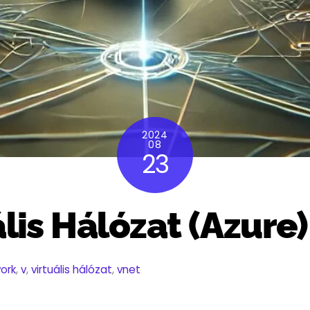
2024
08
23
lis Hálózat (Azure)
ork
,
v
,
virtuális hálózat
,
vnet