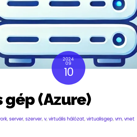
2024
09
10
s gép (Azure)
ork
,
server
,
szerver
,
v
,
virtuális hálózat
,
virtualisgep
,
vm
,
vnet