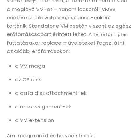
értékét, a Terraform nem frissíti
source_image_id
a meglévő VM-et – hanem lecseréli. VMSS
esetén ez fokozatosan, instance-enként
történik. Standalone VM esetén viszont az egész
erőforráscsoport érintett lehet. A
terraform plan
futtatásakor replace műveleteket fogsz látni
az alábbi erőforrásokon:
a VM maga
az OS disk
a data disk attachment-ek
a role assignment-ek
a VM extension
Ami megmarad és helyben frissül: