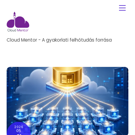
Skip
Me
to
content
Cloud Mentor - A gyakorlati felhőtudás forrása
2026
05