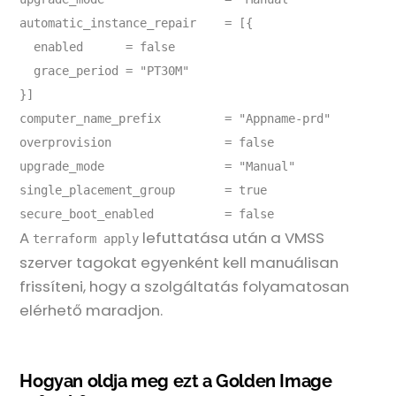
automatic_instance_repair    = [{

  enabled      = false

  grace_period = "PT30M"

}]

computer_name_prefix         = "Appname-prd"

overprovision                = false

upgrade_mode                 = "Manual"

single_placement_group       = true

A
lefuttatása után a VMSS
terraform apply
szerver tagokat egyenként kell manuálisan
frissíteni, hogy a szolgáltatás folyamatosan
elérhető maradjon.
Hogyan oldja meg ezt a Golden Image