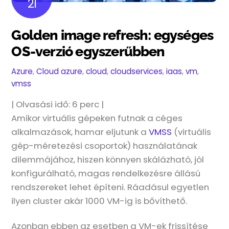
21
Golden image refresh: egységes
OS-verzió egyszerűbben
Azure
,
Cloud
azure
,
cloud
,
cloudservices
,
iaas
,
vm
,
vmss
| Olvasási idő:
6
perc |
Amikor virtuális gépeken futnak a céges
alkalmazások, hamar eljutunk a
VMSS
(virtuális
gép-méretezési csoportok) használatának
dilemmájához, hiszen könnyen skálázható, jól
konfigurálható, magas rendelkezésre állású
rendszereket lehet építeni. Ráadásul egyetlen
ilyen cluster akár 1000 VM-ig is bővíthető.
Azonban ebben az esetben a VM-ek frissítése