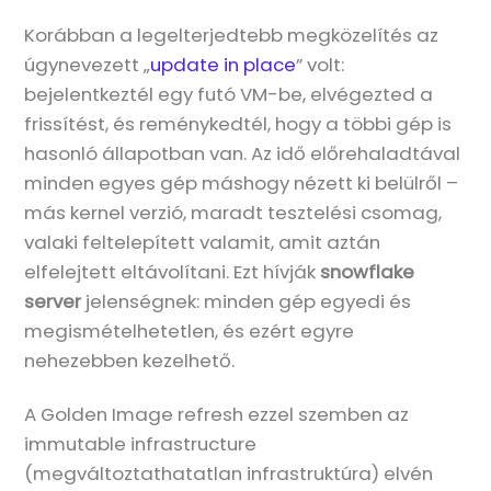
Korábban a legelterjedtebb megközelítés az
úgynevezett „
update in place
” volt:
bejelentkeztél egy futó VM-be, elvégezted a
frissítést, és reménykedtél, hogy a többi gép is
hasonló állapotban van. Az idő előrehaladtával
minden egyes gép máshogy nézett ki belülről –
más kernel verzió, maradt tesztelési csomag,
valaki feltelepített valamit, amit aztán
elfelejtett eltávolítani. Ezt hívják
snowflake
server
jelenségnek: minden gép egyedi és
megismételhetetlen, és ezért egyre
nehezebben kezelhető.
A Golden Image refresh ezzel szemben az
immutable infrastructure
(megváltoztathatatlan infrastruktúra) elvén