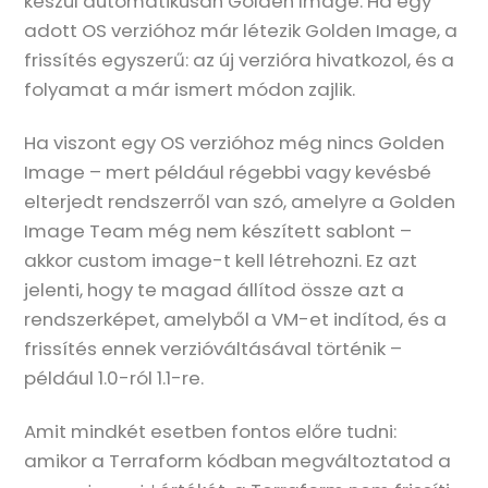
készül automatikusan Golden Image. Ha egy
adott OS verzióhoz már létezik Golden Image, a
frissítés egyszerű: az új verzióra hivatkozol, és a
folyamat a már ismert módon zajlik.
Ha viszont egy OS verzióhoz még nincs Golden
Image – mert például régebbi vagy kevésbé
elterjedt rendszerről van szó, amelyre a Golden
Image Team még nem készített sablont –
akkor custom image-t kell létrehozni. Ez azt
jelenti, hogy te magad állítod össze azt a
rendszerképet, amelyből a VM-et indítod, és a
frissítés ennek verzióváltásával történik –
például 1.0-ról 1.1-re.
Amit mindkét esetben fontos előre tudni:
amikor a Terraform kódban megváltoztatod a