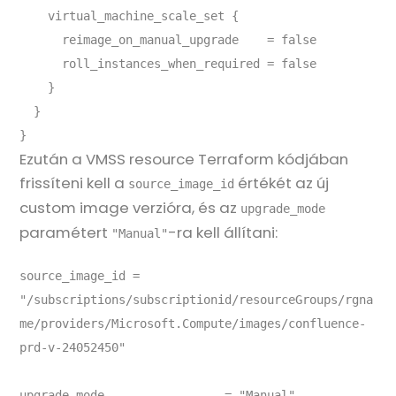
    virtual_machine_scale_set {

      reimage_on_manual_upgrade    = false

      roll_instances_when_required = false

    }

  }

Ezután a VMSS resource Terraform kódjában
frissíteni kell a
értékét az új
source_image_id
custom image verzióra, és az
upgrade_mode
paramétert
-ra kell állítani:
"Manual"
source_image_id = 
"/subscriptions/subscriptionid/resourceGroups/rgna
me/providers/Microsoft.Compute/images/confluence-
prd-v-24052450"

upgrade_mode                 = "Manual"
