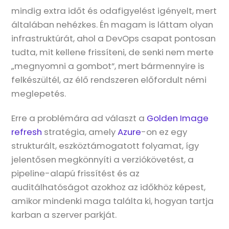
mindig extra időt és odafigyelést igényelt, mert
általában nehézkes. Én magam is láttam olyan
infrastruktúrát, ahol a DevOps csapat pontosan
tudta, mit kellene frissíteni, de senki nem merte
„megnyomni a gombot”, mert bármennyire is
felkészültél, az élő rendszeren előfordult némi
meglepetés.
Erre a problémára ad választ a
Golden Image
refresh
stratégia, amely
Azure
-on ez egy
strukturált, eszköztámogatott folyamat, így
jelentősen megkönnyíti a verziókövetést, a
pipeline-alapú frissítést és az
auditálhatóságot azokhoz az időkhöz képest,
amikor mindenki maga találta ki, hogyan tartja
karban a szerver parkját.