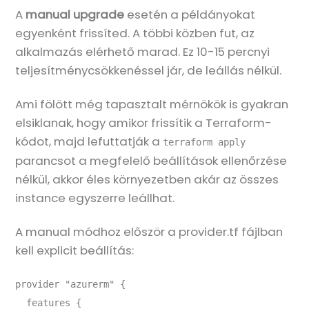
A
manual upgrade
esetén a példányokat
egyenként frissíted. A többi közben fut, az
alkalmazás elérhető marad. Ez 10-15 percnyi
teljesítménycsökkenéssel jár, de leállás nélkül.
Ami fölött még tapasztalt mérnökök is gyakran
elsiklanak, hogy amikor frissítik a Terraform-
kódot, majd lefuttatják a
terraform apply
parancsot a megfelelő beállítások ellenőrzése
nélkül, akkor éles környezetben akár az összes
instance egyszerre leállhat.
A manual módhoz először a provider.tf fájlban
kell explicit beállítás:
provider "azurerm" {

  features {
