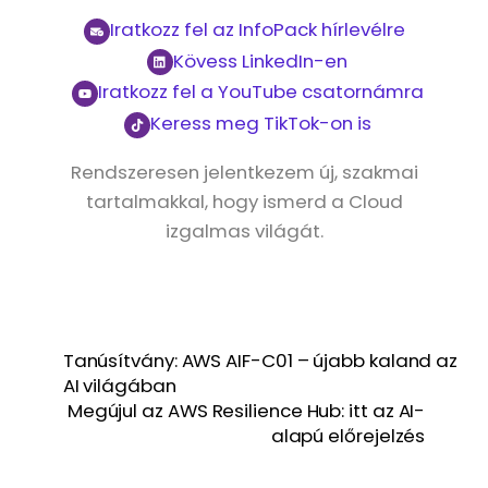
Iratkozz fel az InfoPack hírlevélre
Kövess LinkedIn-en
Iratkozz fel a YouTube csatornámra
Keress meg TikTok-on is
Rendszeresen jelentkezem új, szakmai
tartalmakkal, hogy ismerd a Cloud
izgalmas világát.
Tanúsítvány: AWS AIF-C01 – újabb kaland az
AI világában
Megújul az AWS Resilience Hub: itt az AI-
alapú előrejelzés