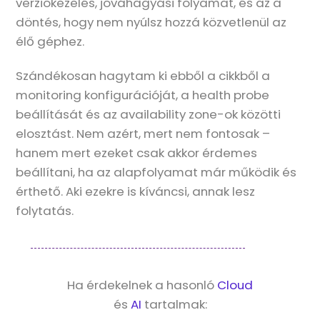
verziókezelés, jóváhagyási folyamat, és az a
döntés, hogy nem nyúlsz hozzá közvetlenül az
élő géphez.
Szándékosan hagytam ki ebből a cikkből a
monitoring konfigurációját, a health probe
beállítását és az availability zone-ok közötti
elosztást. Nem azért, mert nem fontosak –
hanem mert ezeket csak akkor érdemes
beállítani, ha az alapfolyamat már működik és
érthető. Aki ezekre is kíváncsi, annak lesz
folytatás.
Ha érdekelnek a hasonló
Cloud
és
AI
tartalmak: