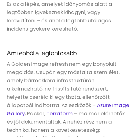
Ez az a lépés, amelyet időnyomás alatt a
legtöbben igyekeznek kihagyni, vagy
lerövidíteni – és ahol a legtöbb utólagos
incidens gyökere kereshető.
Ami ebből a legfontosabb
A Golden Image refresh nem egy bonyolult
megoldás. Csupán egy másfajta szemlélet,
amely bármekkora infrastruktúrán
alkalmazható: ne frissíts futó rendszert,
helyette cseréld ki egy tiszta, ellenőrzött
állapotból indítottra. Az eszközök –
Azure Image
Gallery
, Packer,
Terraform
– ma már elérhetők
és jól dokumentáltak. A nehéz rész nem a
technika, hanem a következetesség: