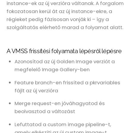
instance-ek az új verzióra váltanak. A forgalom
fokozatosan kerül át az új instance-ekre, a
régieket pedig fázisosan vonják ki – így a
szolgáltatás elérhető marad a folyamat alatt.
A VMSS frissítési folyamata lépésről lépésre
Azonosítod az új Golden Image verziót a
megfelelő Image Gallery-ben
Feature branch-en frissíted a pkrvariables
fájlt az új verzióra
Merge request-en jóváhagyatod és
beolvasztod a változást
Lefuttatod a custom image pipeline-t,
amely elkészíti az új custom image-t