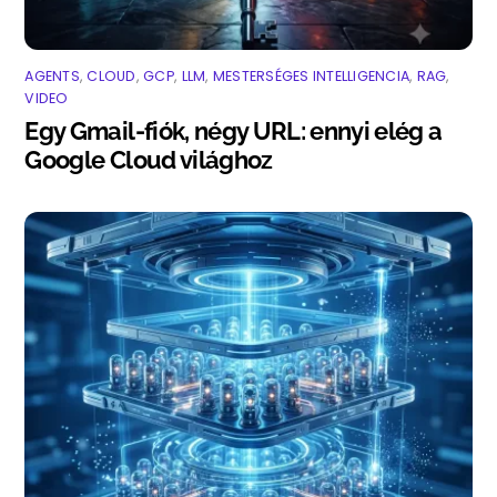
AGENTS
,
CLOUD
,
GCP
,
LLM
,
MESTERSÉGES INTELLIGENCIA
,
RAG
,
VIDEO
Egy Gmail-fiók, négy URL: ennyi elég a
Google Cloud világhoz