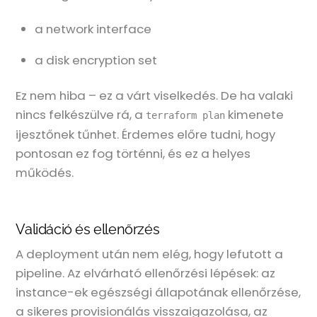
a network interface
a disk encryption set
Ez nem hiba – ez a várt viselkedés. De ha valaki
nincs felkészülve rá, a
kimenete
terraform plan
ijesztőnek tűnhet. Érdemes előre tudni, hogy
pontosan ez fog történni, és ez a helyes
működés.
Validáció és ellenőrzés
A deployment után nem elég, hogy lefutott a
pipeline. Az elvárható ellenőrzési lépések: az
instance-ek egészségi állapotának ellenőrzése,
a sikeres provisionálás visszaigazolása, az