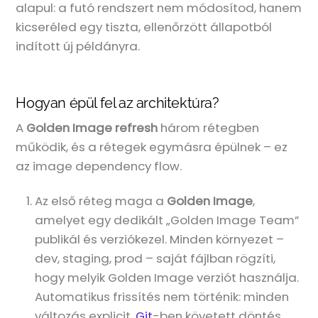
alapul: a futó rendszert nem módosítod, hanem
kicseréled egy tiszta, ellenőrzött állapotból
indított új példányra.
Hogyan épül fel az architektúra?
A
Golden Image refresh
három rétegben
működik, és a rétegek egymásra épülnek – ez
az image dependency flow.
Az első réteg maga a
Golden Image
,
amelyet egy dedikált „Golden Image Team”
publikál és verziókezel. Minden környezet –
dev, staging, prod – saját fájlban rögzíti,
hogy melyik Golden Image verziót használja.
Automatikus frissítés nem történik: minden
változás explicit,
Git
-ben követett döntés.