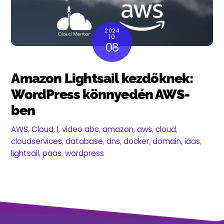
2024
10
08
Amazon Lightsail kezdőknek:
WordPress könnyedén AWS-
ben
AWS
,
Cloud
,
l
,
video
abc
,
amazon
,
aws
,
cloud
,
cloudservices
,
database
,
dns
,
docker
,
domain
,
iaas
,
lightsail
,
paas
,
wordpress