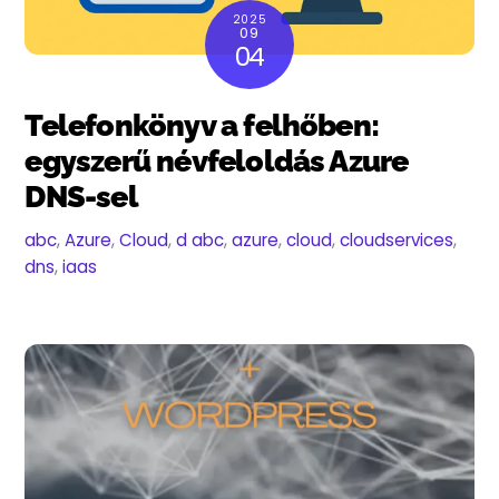
2025
09
04
Telefonkönyv a felhőben:
egyszerű névfeloldás Azure
DNS-sel
abc
,
Azure
,
Cloud
,
d
abc
,
azure
,
cloud
,
cloudservices
,
dns
,
iaas