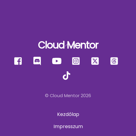
Cloud Mentor
Back
To
Facebook
Discord
YouTube
Instagram
X
Thre
Top
TikTok
© Cloud Mentor 2026
Kezdőlap
Impresszum