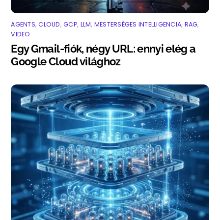
AGENTS
,
CLOUD
,
GCP
,
LLM
,
MESTERSÉGES INTELLIGENCIA
,
RAG
,
VIDEO
Egy Gmail-fiók, négy URL: ennyi elég a
Google Cloud világhoz