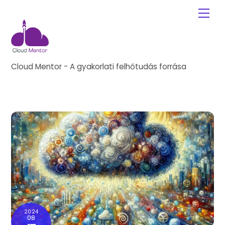
Skip
Me
to
content
Cloud Mentor - A gyakorlati felhőtudás forrása
2024
08