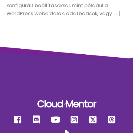
konfigurált beállításokkal, mint például a
WordPress weboldalak, adatbázisok, vagy […]
Cloud Mentor
Back
To
Facebook
Discord
YouTube
Instagram
X
Thre
Top
TikTok