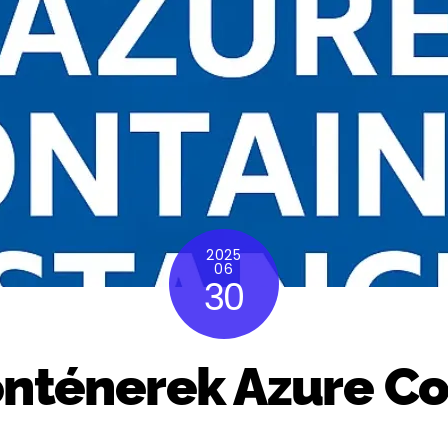
2025
06
30
onténerek Azure Co