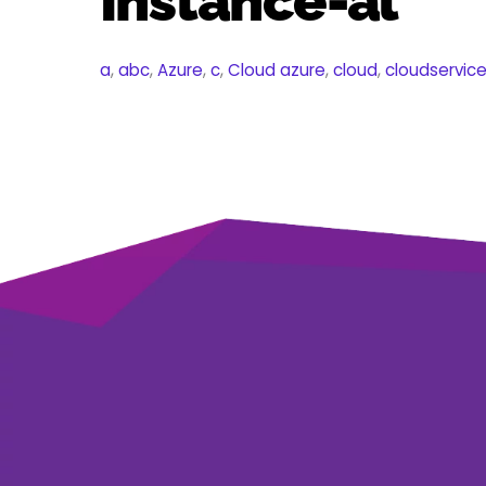
Instance-al
a
,
abc
,
Azure
,
c
,
Cloud
azure
,
cloud
,
cloudservic