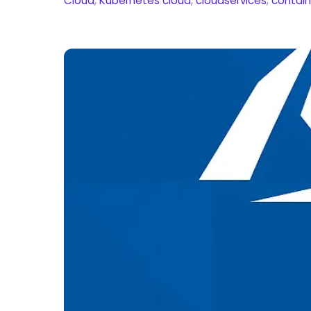
Cloud
,
Kubernetes
cloud
,
cloudservices
,
contain