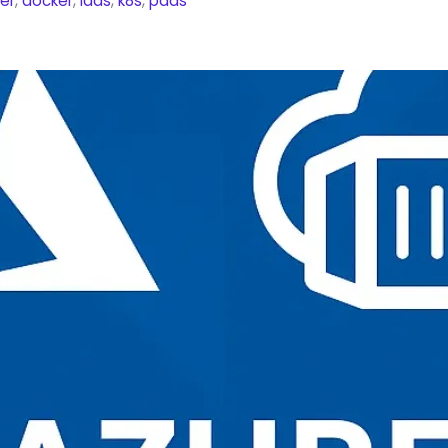
er
,
docker
,
iaas
,
k8s
,
paas