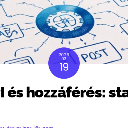
2026
03
19
 és hozzáférés: st