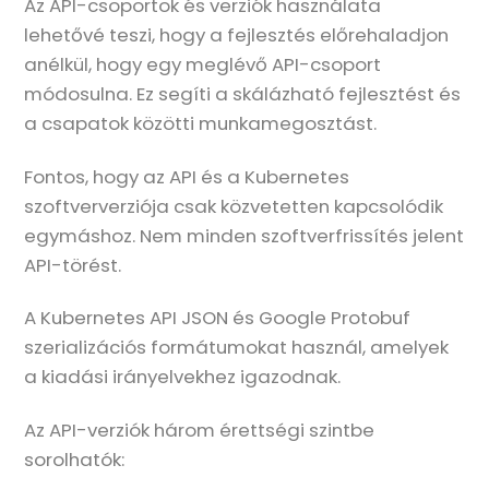
Az API-csoportok és verziók használata
lehetővé teszi, hogy a fejlesztés előrehaladjon
anélkül, hogy egy meglévő API-csoport
módosulna. Ez segíti a skálázható fejlesztést és
a csapatok közötti munkamegosztást.
Fontos, hogy az API és a Kubernetes
szoftververziója csak közvetetten kapcsolódik
egymáshoz. Nem minden szoftverfrissítés jelent
API-törést.
A Kubernetes API JSON és Google Protobuf
szerializációs formátumokat használ, amelyek
a kiadási irányelvekhez igazodnak.
Az API-verziók három érettségi szintbe
sorolhatók: