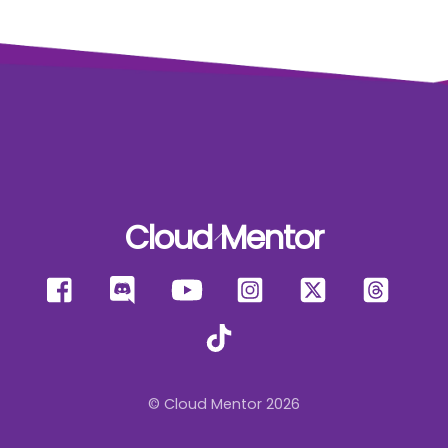
Cloud Mentor
Back
To
Facebook
Discord
YouTube
Instagram
X
Thre
Top
TikTok
© Cloud Mentor 2026