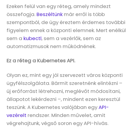
Ezeken felül van egy réteg, amely mindezt
összefogja.
Beszéltünk
már erről is több
szempontból, de úgy éreztem érdemes további
figyelem ennek a központi elemnek. Mert enélkül
sem a
kubectl
, sem a vezérlők, sem az
automatizmusok nem működnének.
Ez a réteg a Kubernetes API.
Olyan ez, mint egy jól szervezett város központi
ügyfélszolgálata. Bármit szeretnénk elintézni –
új erőforrást létrehozni, meglévőt módosítani,
állapotot lekérdezni –, mindent ezen keresztül
teszünk. A Kubernetes valójában egy
API-
vezérelt
rendszer. Minden művelet, amit
végrehajtunk, végső soron egy API-hívás.