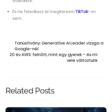
videókkal.
És ne feledkezz el megkeresni
TikTok
-on
sem.
Tanúsítvány: Generative AI Leader vizsga a
Google-nél
20 év AWS: felnőtt, mint egy gyerek – és mi
vele változtunk
Related Posts