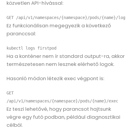
közvetlen API-hívással:
GET /api/v1/namespaces/{namespace}/pods/{name}/log
Ez funkcionálisan megegyezik a következő
paranccsal:
kubectl logs firstpod
Ha a konténer nem ír standard output-ra, akkor
természetesen nem lesznek elérhető logok.
Hasonló módon létezik exec végpont is:
GET 
/api/v1/namespaces/{namespace}/pods/{name}/exec
Ez teszi lehetővé, hogy parancsot hajtsunk
végre egy futó podban, például diagnosztikai
célból.