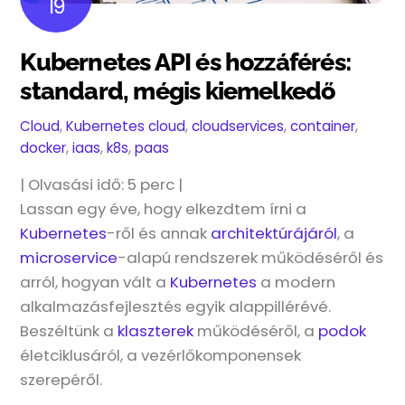
19
Kubernetes API és hozzáférés:
standard, mégis kiemelkedő
Cloud
,
Kubernetes
cloud
,
cloudservices
,
container
,
docker
,
iaas
,
k8s
,
paas
| Olvasási idő:
5
perc |
Lassan egy éve, hogy elkezdtem írni a
Kubernetes
-ről és annak
architektúrájáról
, a
microservice
-alapú rendszerek működéséről és
arról, hogyan vált a
Kubernetes
a modern
alkalmazásfejlesztés egyik alappillérévé.
Beszéltünk a
klaszterek
működéséről, a
podok
életciklusáról, a vezérlőkomponensek
szerepéről.