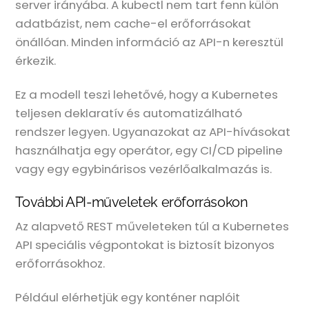
server irányába. A kubectl nem tart fenn külön
adatbázist, nem cache-el erőforrásokat
önállóan. Minden információ az API-n keresztül
érkezik.
Ez a modell teszi lehetővé, hogy a Kubernetes
teljesen deklaratív és automatizálható
rendszer legyen. Ugyanazokat az API-hívásokat
használhatja egy operátor, egy CI/CD pipeline
vagy egy egybinárisos vezérlőalkalmazás is.
További API-műveletek erőforrásokon
Az alapvető REST műveleteken túl a Kubernetes
API speciális végpontokat is biztosít bizonyos
erőforrásokhoz.
Például elérhetjük egy konténer naplóit