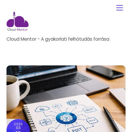
Skip
Me
to
content
Cloud Mentor - A gyakorlati felhőtudás forrása
2026
03