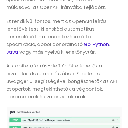
múlásával az OpenAPI irányába fejlődött.
Ez rendkívül fontos, mert az OpenAPI leírás
lehetővé teszi klienskód automatikus
generálását. Ha rendelkezésre áll a
specifikáció, abból generálható
Go
,
Python
,
Java
vagy más nyelvű klienskönyvtár.
A stabil erőforrás-definíciók elérhetők a
hivatalos dokumentációban. Emellett a
Swagger UI segítségével böngészhetők az API-
csoportok, megtekinthetők a végpontok,
paraméterek és válaszstruktúrák.