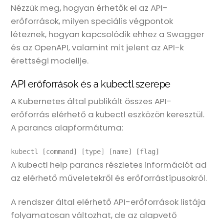
Nézzük meg, hogyan érhetők el az API-
erőforrások, milyen speciális végpontok
léteznek, hogyan kapcsolódik ehhez a Swagger
és az OpenAPI, valamint mit jelent az API-k
érettségi modellje.
API erőforrások és a kubectl szerepe
A Kubernetes által publikált összes API-
erőforrás elérhető a kubectl eszközön keresztül.
A parancs alapformátuma:
kubectl [command] [type] [name] [flag]
A kubectl help parancs részletes információt ad
az elérhető műveletekről és erőforrástípusokról.
A rendszer által elérhető API-erőforrások listája
folyamatosan változhat, de az alapvető