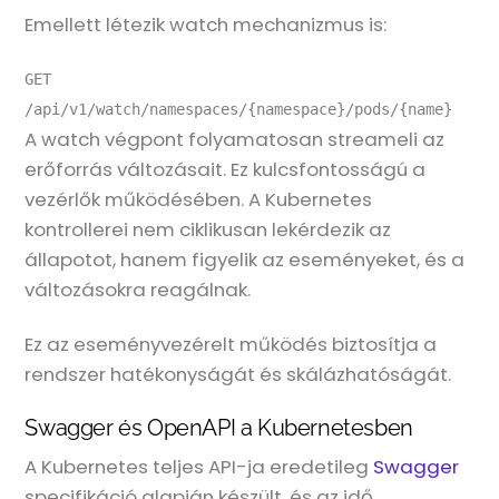
Emellett létezik watch mechanizmus is:
GET 
/api/v1/watch/namespaces/{namespace}/pods/{name}
A watch végpont folyamatosan streameli az
erőforrás változásait. Ez kulcsfontosságú a
vezérlők működésében. A Kubernetes
kontrollerei nem ciklikusan lekérdezik az
állapotot, hanem figyelik az eseményeket, és a
változásokra reagálnak.
Ez az eseményvezérelt működés biztosítja a
rendszer hatékonyságát és skálázhatóságát.
Swagger és OpenAPI a Kubernetesben
A Kubernetes teljes API-ja eredetileg
Swagger
specifikáció alapján készült, és az idő