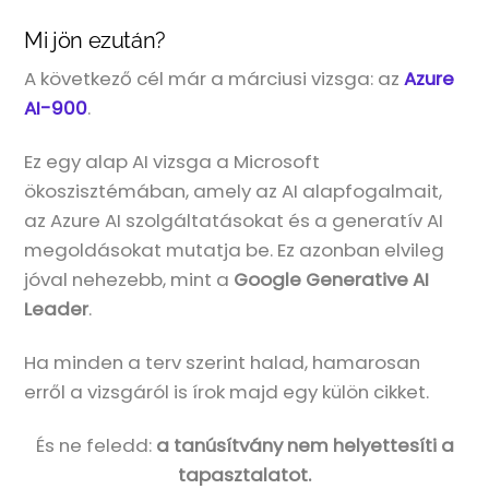
Mi jön ezután?
A következő cél már a márciusi vizsga: az
Azure
AI-900
.
Ez egy alap AI vizsga a Microsoft
ökoszisztémában, amely az AI alapfogalmait,
az Azure AI szolgáltatásokat és a generatív AI
megoldásokat mutatja be. Ez azonban elvileg
jóval nehezebb, mint a
Google Generative AI
Leader
.
Ha minden a terv szerint halad, hamarosan
erről a vizsgáról is írok majd egy külön cikket.
És ne feledd:
a tanúsítvány nem helyettesíti a
tapasztalatot.