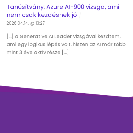
Tanúsítvány: Azure AI-900 vizsga, ami
nem csak kezdésnek jó
2026.04.14. @ 13:27
[…] a Generative AI Leader vizsgával kezdtem,
ami egy logikus lépés volt, hiszen az AI már több
mint 3 éve aktív része […]