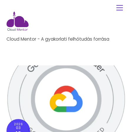
Skip
Me
to
content
Cloud Mentor - A gyakorlati felhőtudás forrása
2026
03