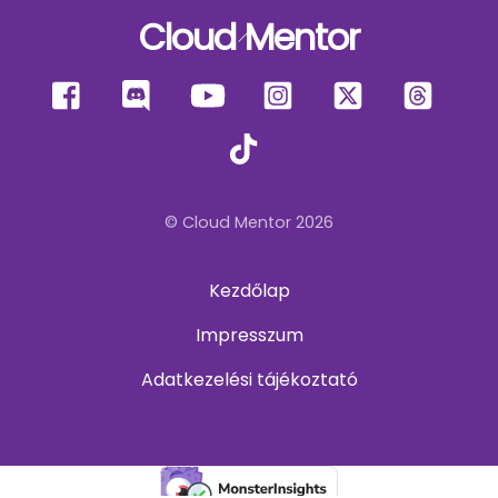
Cloud Mentor
Back
To
Facebook
Discord
YouTube
Instagram
X
Thre
Top
TikTok
© Cloud Mentor 2026
Kezdőlap
Impresszum
Adatkezelési tájékoztató