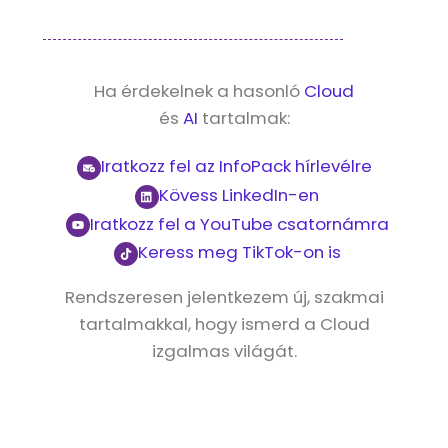
Ha érdekelnek a hasonló
Cloud
és
AI
tartalmak:
Iratkozz fel az InfoPack hírlevélre
Kövess LinkedIn-en
Iratkozz fel a YouTube csatornámra
Keress meg TikTok-on is
Rendszeresen jelentkezem új, szakmai
tartalmakkal, hogy ismerd a Cloud
izgalmas világát.