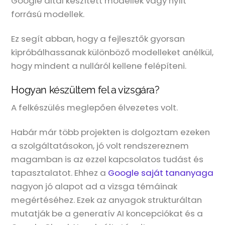
Google által készített modellek vagy nyílt
forrású modellek.
Ez segít abban, hogy a fejlesztők gyorsan
kipróbálhassanak különböző modelleket anélkül,
hogy mindent a nulláról kellene felépíteni.
Hogyan készültem fel a vizsgára?
A felkészülés meglepően élvezetes volt.
Habár már több projekten is dolgoztam ezeken
a szolgáltatásokon, jó volt rendszereznem
magamban is az ezzel kapcsolatos tudást és
tapasztalatot. Ehhez a
Google saját tananyaga
nagyon jó alapot ad a vizsga témáinak
megértéséhez. Ezek az anyagok strukturáltan
mutatják be a generatív AI koncepciókat és a