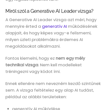
Miről szól a Generative AI Leader vizsga?
A Generative AI Leader vizsga azt méri, hogy
mennyire érted a
generatív AI
működésének
alapjait, és hogy képes vagy-e felismerni,
milyen üzleti problémákra érdemes AI
megoldásokat alkalmazni.
Fontos kiemelni, hogy ez
nem egy mély
technikai vizsga
. Nem kell modelleket
tréningezni vagy kódot írni.
Ennek ellenére nem nevezném kezdő szintűnek
sem. A vizsga feltételez egy alap AI tudást,
például az alábbi területeken:
generatív AI működése