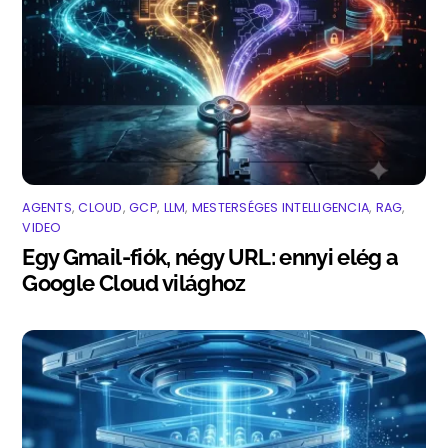
AGENTS
,
CLOUD
,
GCP
,
LLM
,
MESTERSÉGES INTELLIGENCIA
,
RAG
,
VIDEO
Egy Gmail-fiók, négy URL: ennyi elég a
Google Cloud világhoz