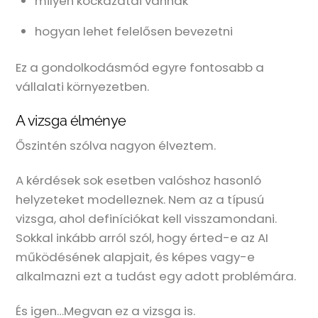
milyen kockázatai vannak
hogyan lehet felelősen bevezetni
Ez a gondolkodásmód egyre fontosabb a
vállalati környezetben.
A vizsga élménye
Őszintén szólva nagyon élveztem.
A kérdések sok esetben valóshoz hasonló
helyzeteket modelleznek. Nem az a típusú
vizsga, ahol definíciókat kell visszamondani.
Sokkal inkább arról szól, hogy érted-e az AI
működésének alapjait, és képes vagy-e
alkalmazni ezt a tudást egy adott problémára.
És igen…Megvan ez a vizsga is.