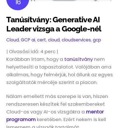
16
Tanúsítvány: Generative AI
Leader vizsga a Google-nél
Cloud
,
GCP
ai
,
cert
,
cloud
,
cloudservices
,
gcp
| Olvasási idő:
4
perc |
Korábban írtam, hogy a
tanúsítvány
nem
helyettesíti a tapasztalatot. Valójában arra
alkalmas, hogy felmérjük, hol állunk az egyes
szolgáltatók mércéje szerint a piacon.
Nálam emellett más szerepe is van, hiszen
rendszeresen készítek fel szakembereket
Cloud-os vagy AI-os vizsgákra a
mentor
programom
keretében. Ezért nekem is kell
ismernem a vizsgák tartalmát.