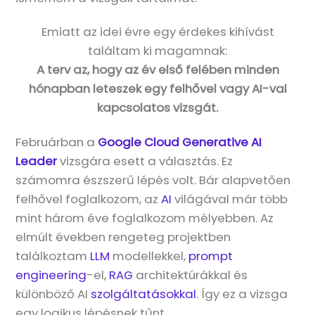
Emiatt az idei évre egy érdekes kihívást
találtam ki magamnak:
A terv az, hogy az év első felében minden
hónapban leteszek egy felhővel vagy AI-val
kapcsolatos vizsgát.
Februárban a
Google Cloud Generative AI
Leader
vizsgára esett a választás. Ez
számomra észszerű lépés volt. Bár alapvetően
felhővel foglalkozom, az
AI
világával már több
mint három éve foglalkozom mélyebben. Az
elmúlt években rengeteg projektben
találkoztam
LLM
modellekkel,
prompt
engineering
-el,
RAG
architektúrákkal és
különböző AI
szolgáltatásokkal
. Így ez a vizsga
egy logikus lépésnek tűnt.