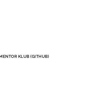
MENTOR KLUB (GITHUB)