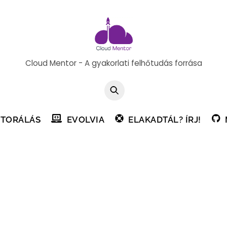
Cloud Mentor - A gyakorlati felhőtudás forrása
TORÁLÁS
EVOLVIA
ELAKADTÁL? ÍRJ!