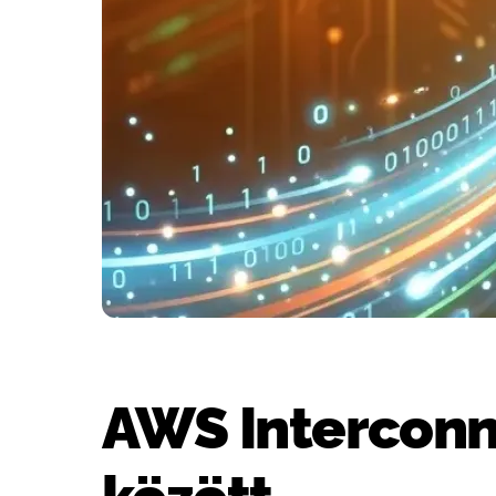
AWS Interconne