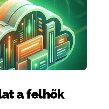
at a felhők