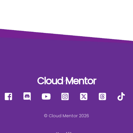
Cloud Mentor
Back
To
Facebook
Discord
YouTube
Instagram
X
Threads
T
Top
© Cloud Mentor 2026