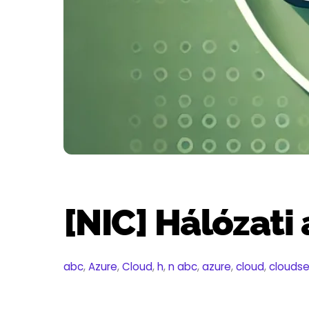
[NIC] Hálózati
abc
,
Azure
,
Cloud
,
h
,
n
abc
,
azure
,
cloud
,
cloudse