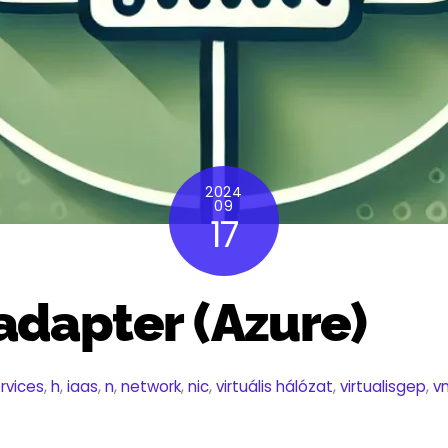
2024
09
17
 adapter (Azure)
rvices
,
h
,
iaas
,
n
,
network
,
nic
,
virtuális hálózat
,
virtualisgep
,
v