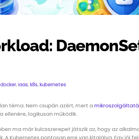
rkload: DaemonSet,
,
docker
,
iaas
,
k8s
,
kubernetes
n téma. Nem csupán azért, mert a
mikroszolgáltat
a ellenére, logikusan működik.
ésében ma már kulcsszerepet játszik az, hogy az alkal
A Kubernetes pontosan erre van kitalálva. Egy jól f