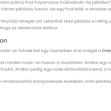
kívánt számú Pod folyamatos működését. Ha például 
 három példány fusson. Ha egy Pod leáll, a rendszer a
ányítási réteget ad. Lehetővé teszi például a rolling u
 hogy az alkalmazás leállna.
-on
de-on futniuk kell egy clusterben. Erre szolgál a
Dae
od minden node-on fusson a clusterben. Amikor egy ú
Podot. Amikor pedig egy node eltávolításra kerül, a h
n rendszerszintű komponensek esetében, mint például