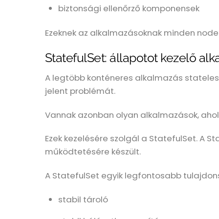
biztonsági ellenőrző komponensek
Ezeknek az alkalmazásoknak minden node-on 
StatefulSet: állapotot kezelő al
A legtöbb konténeres alkalmazás statele
jelent problémát.
Vannak azonban olyan alkalmazások, ahol a
Ezek kezelésére szolgál a StatefulSet. A 
működtetésére készült.
A StatefulSet egyik legfontosabb tulajdon
stabil tároló