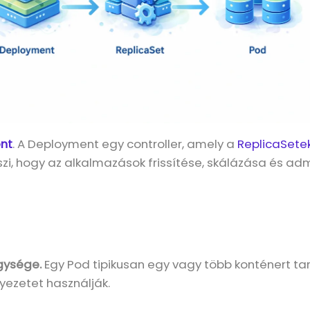
nt
. A Deployment egy controller, amely a
ReplicaSete
zi, hogy az alkalmazások frissítése, skálázása és ad
gysége.
Egy Pod tipikusan egy vagy több konténert ta
yezetet használják.