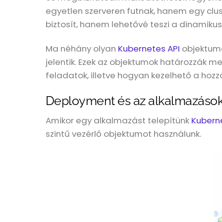
egyetlen szerveren futnak, hanem egy clu
biztosít, hanem lehetővé teszi a dinamiku
Ma néhány olyan
Kubernetes API
objektumo
jelentik. Ezek az objektumok határozzák m
feladatok, illetve hogyan kezelhető a hozz
Deployment és az alkalmazások
Amikor egy alkalmazást telepítünk
Kubern
szintű vezérlő objektumot használunk.