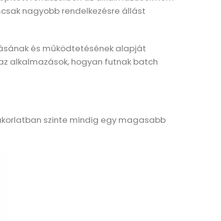
mcsak nagyobb rendelkezésre állást
tásának és működtetésének alapját
az alkalmazások, hogyan futnak batch
gyakorlatban szinte mindig egy magasabb