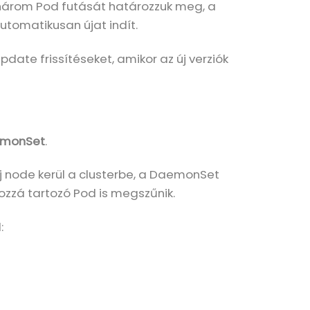
három Pod futását határozzuk meg, a
utomatikusan újat indít.
pdate frissítéseket, amikor az új verziók
monSet
.
j node kerül a clusterbe, a DaemonSet
ozzá tartozó Pod is megszűnik.
: