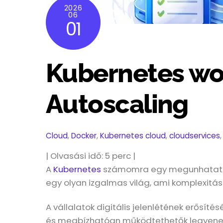
2026
06
01
Kubernetes wo
Autoscaling
Cloud
,
Docker
,
Kubernetes
cloud
,
cloudservices
| Olvasási idő:
5
perc |
A
Kubernetes
számomra egy megunhatatla
egy olyan izgalmas világ, ami komplexitás
A vállalatok digitális jelenlétének erősít
és megbízhatóan működtethetők legyenek. 