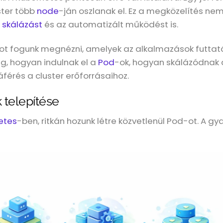
ster több
node
-ján oszlanak el. Ez a megközelítés ne
s
skálázást
és az automatizált működést is.
t fogunk megnézni, amelyek az alkalmazások futta
eg, hogyan indulnak el a
Pod
-ok, hogyan skálázódnak 
áférés a cluster erőforrásaihoz.
 telepítése
etes
-ben, ritkán hozunk létre közvetlenül Pod-ot. A 