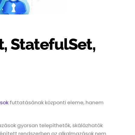
 StatefulSet,
ások
futtatásának központi eleme, hanem
mazások gyorsan telepíthetők, skálázhatók
elépített rendszerben az alkalmazások nem