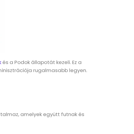
k
és a Podok állapotát kezeli. Ez a
minisztrációja rugalmasabb legyen.
rtalmaz, amelyek együtt futnak és