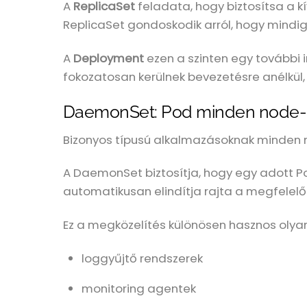
A
ReplicaSet
feladata, hogy biztosítsa a 
ReplicaSet gondoskodik arról, hogy mindig
A
Deployment
ezen a szinten egy további ir
fokozatosan kerülnek bevezetésre anélkül,
DaemonSet: Pod minden node
Bizonyos típusú alkalmazásoknak minden no
A DaemonSet biztosítja, hogy egy adott P
automatikusan elindítja rajta a megfelelő 
Ez a megközelítés különösen hasznos olya
loggyűjtő rendszerek
monitoring agentek