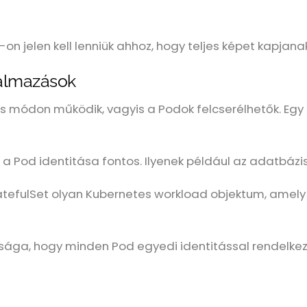
jelen kell lenniük ahhoz, hogy teljes képet kapjanak 
kalmazások
ss módon működik, vagyis a Podok felcserélhetők. E
 Pod identitása fontos. Ilyenek például az adatbázis
StatefulSet olyan Kubernetes workload objektum, amel
sága, hogy minden Pod egyedi identitással rendelkezik