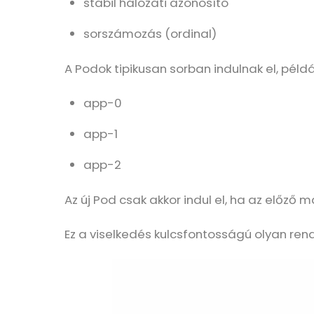
stabil hálózati azonosító
sorszámozás (ordinal)
A Podok tipikusan sorban indulnak el, példá
app-0
app-1
app-2
Az új Pod csak akkor indul el, ha az előző
Ez a viselkedés kulcsfontosságú olyan rend