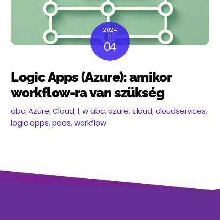
2024
11
04
Logic Apps (Azure): amikor
workflow-ra van szükség
abc
,
Azure
,
Cloud
,
l
,
w
abc
,
azure
,
cloud
,
cloudservices
,
logic apps
,
paas
,
workflow