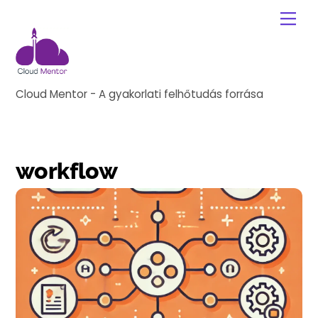
Skip
Me
to
content
Cloud Mentor - A gyakorlati felhőtudás forrása
workflow