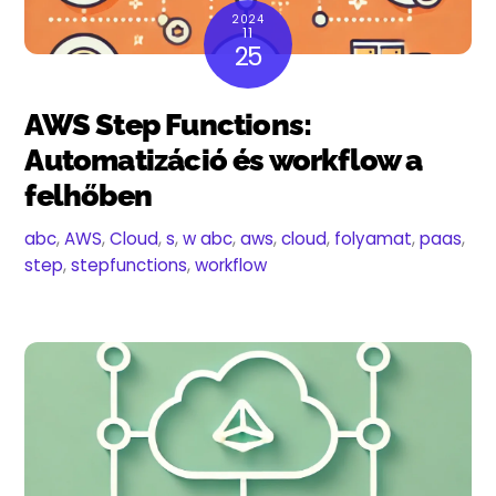
2024
11
25
AWS Step Functions:
Automatizáció és workflow a
felhőben
abc
,
AWS
,
Cloud
,
s
,
w
abc
,
aws
,
cloud
,
folyamat
,
paas
,
step
,
stepfunctions
,
workflow