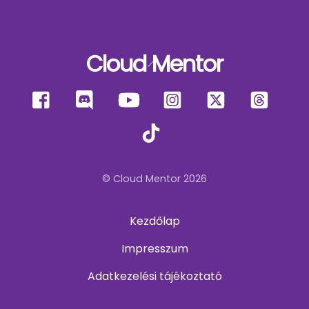
Cloud Mentor
Back
To
Facebook
Discord
YouTube
Instagram
X
Thre
Top
TikTok
© Cloud Mentor 2026
Kezdőlap
Impresszum
Adatkezelési tájékoztató