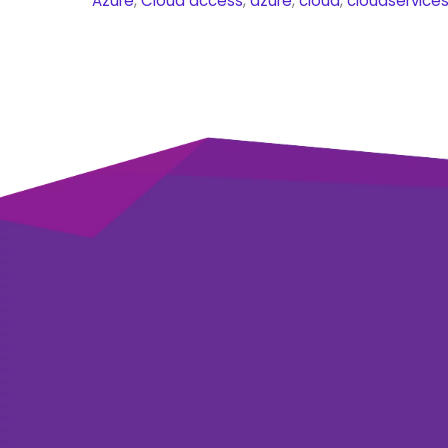
Azure
,
Cloud
access
,
azure
,
cloud
,
cloudservice