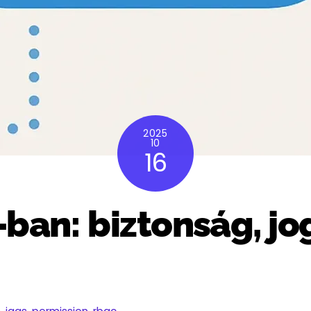
2025
10
16
ban: biztonság, jo