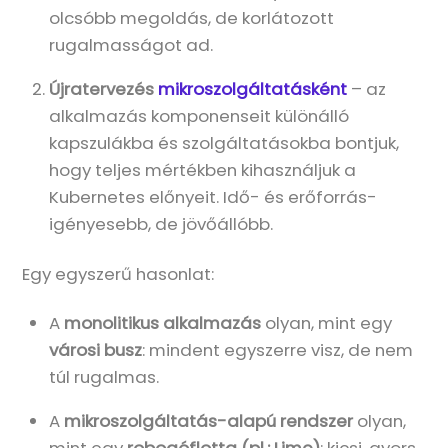
olcsóbb megoldás, de korlátozott
rugalmasságot ad.
Újratervezés
mikroszolgáltatásként
– az
alkalmazás komponenseit különálló
kapszulákba és szolgáltatásokba bontjuk,
hogy teljes mértékben kihasználjuk a
Kubernetes előnyeit. Idő- és erőforrás-
igényesebb, de jövőállóbb.
Egy egyszerű hasonlat:
A
monolitikus alkalmazás
olyan, mint egy
városi busz
: mindent egyszerre visz, de nem
túl rugalmas.
A
mikroszolgáltatás-alapú rendszer
olyan,
mint egy
robogóflotta (pl.: Lime)
: kicsi, gyors,