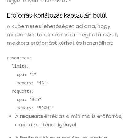
Ugye milyen hasznos ez?
Erőforrás-korlátozás kapszulán belül
A Kubernetes lehetőséget ad arra, hogy
minden konténer számára meghatározzuk,
mekkora erőforrást kérhet és használhat:
resources:
  limits:
    cpu: "1"
    memory: "4Gi"
  requests:
    cpu: "0.5"
    memory: "500Mi"
A
requests
érték az a minimális erőforrás,
amit a konténer igényel.
A
limits
érték az a maximum, amit a