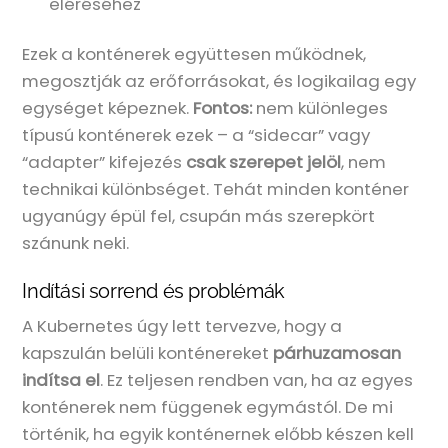
eléréséhez
Ezek a konténerek együttesen működnek,
megosztják az erőforrásokat, és logikailag egy
egységet képeznek.
Fontos:
nem különleges
típusú konténerek ezek – a “sidecar” vagy
“adapter” kifejezés
csak szerepet jelöl
, nem
technikai különbséget. Tehát minden konténer
ugyanúgy épül fel, csupán más szerepkört
szánunk neki.
Indítási sorrend és problémák
A Kubernetes úgy lett tervezve, hogy a
kapszulán belüli konténereket
párhuzamosan
indítsa el
. Ez teljesen rendben van, ha az egyes
konténerek nem függenek egymástól. De mi
történik, ha egyik konténernek előbb készen kell