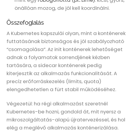
önállóan mozog, de jól kell koordinálni.
Összefoglalás
A Kubernetes kapszulái olyan, mint a konténerek
futtatásának biztonságos és jól szabályozható
“csomagolása”. Az init konténerek lehetőséget
adnak a folyamatok sorrendjének kézben
tartására, a sidecar konténerek pedig
kiterjesztik az alkalmazás funkcionalitását. A
precíz erőforráskezelés (limits, quota)
elengedhetetlen a fürt stabil működéséhez.
Végezetül: ha régi alkalmazást szeretnél
Kubernetes-be hozni, gondold át, mit nyersz a
mikroszolgáltatás-alapú újratervezéssel, és hol
elég a meglévő alkalmazás konténerizálása.