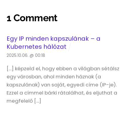
1 Comment
Egy IP minden kapszulának – a
Kubernetes hálózat
2025.10.06. @ 00:18
[…] képzeld el, hogy ebben a világban sétálsz
egy városban, ahol minden háznak (a
kapszulának) van saját, egyedi címe (IP-je).
Ezzel a címmel bárki rátalálhat, és eljuthat a
megfelelő […]