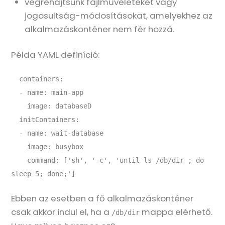
végrehajtsunk fájlműveleteket vagy
jogosultság-módosításokat, amelyekhez az
alkalmazáskonténer nem fér hozzá.
Példa YAML definíció:
  containers:

  - name: main-app

    image: databaseD

  initContainers:

  - name: wait-database

    image: busybox

    command: ['sh', '-c', 'until ls /db/dir ; do 
sleep 5; done;']
Ebben az esetben a fő alkalmazáskonténer
csak akkor indul el, ha a
mappa elérhető.
/db/dir