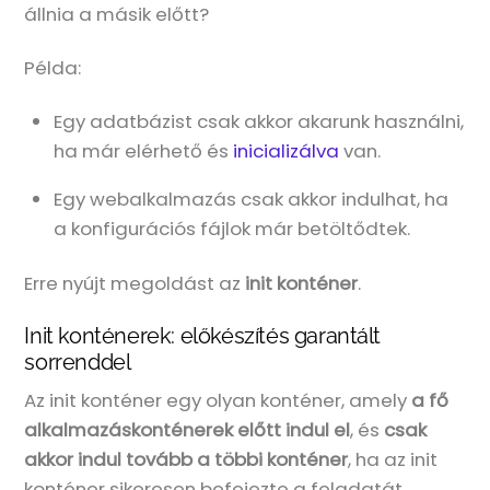
állnia a másik előtt?
Példa:
Egy adatbázist csak akkor akarunk használni,
ha már elérhető és
inicializálva
van.
Egy webalkalmazás csak akkor indulhat, ha
a konfigurációs fájlok már betöltődtek.
Erre nyújt megoldást az
init konténer
.
Init konténerek: előkészítés garantált
sorrenddel
Az init konténer egy olyan konténer, amely
a fő
alkalmazáskonténerek előtt indul el
, és
csak
akkor indul tovább a többi konténer
, ha az init
konténer sikeresen befejezte a feladatát.