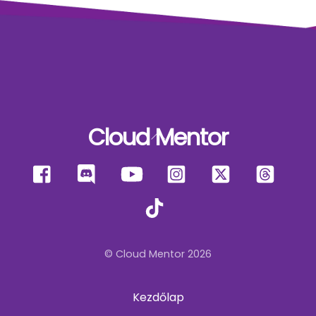
Cloud Mentor
Back
To
Facebook
Discord
YouTube
Instagram
X
Thre
Top
TikTok
© Cloud Mentor 2026
Kezdőlap