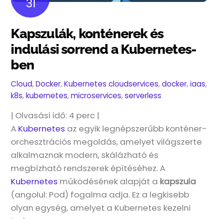
31
Kapszulák, konténerek és
indulási sorrend a Kubernetes-
ben
Cloud
,
Docker
,
Kubernetes
cloudservices
,
docker
,
iaas
,
k8s
,
kubernetes
,
microservices
,
serverless
| Olvasási idő:
4
perc |
A
Kubernetes
az egyik legnépszerűbb konténer-
orchesztrációs megoldás, amelyet világszerte
alkalmaznak modern, skálázható és
megbízható rendszerek építéséhez. A
Kubernetes
működésének alapját a
kapszula
(angolul: Pod) fogalma adja. Ez a legkisebb
olyan egység, amelyet a Kubernetes kezelni