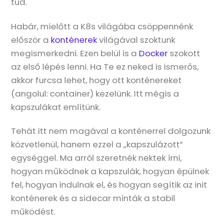
tud.
Habár, mielőtt a K8s világába csöppennénk
először a
konténerek
világával szoktunk
megismerkedni. Ezen belül is a
Docker
szokott
az első lépés lenni. Ha Te ez neked is ismerős,
akkor furcsa lehet, hogy ott konténereket
(angolul: container) kezelünk. Itt mégis a
kapszulákat említünk.
Tehát itt nem magával a konténerrel dolgozunk
közvetlenül, hanem ezzel a „kapszulázott”
egységgel. Ma arról szeretnék nektek írni,
hogyan működnek a kapszulák, hogyan épülnek
fel, hogyan indulnak el, és hogyan segítik az init
konténerek és a sidecar minták a stabil
működést.