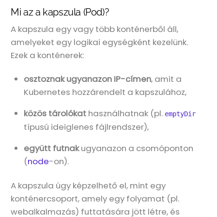
Mi az a kapszula (Pod)?
A kapszula egy vagy több konténerből áll,
amelyeket egy logikai egységként kezelünk.
Ezek a konténerek:
osztoznak ugyanazon IP-címen
, amit a
Kubernetes hozzárendelt a kapszulához,
közös tárolókat
használhatnak (pl.
emptyDir
típusú ideiglenes fájlrendszer),
együtt futnak
ugyanazon a csomóponton
(
node
-on).
A kapszula úgy képzelhető el, mint egy
konténercsoport, amely egy folyamat (pl.
webalkalmazás) futtatására jött létre, és