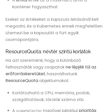
konténer fogyaszthat.
Ezeket az értékeket a
kapszula leírásánál
kell
megadni, és a Kubernetes ennek megfelelően
ütemezi be a kapszulát a fürt egyik
csomópontjára.
ResourceQuota: névtér szintű korlátok
Ha azt szeretnénk, hogy a különböző
felhasználók vagy csapatok
ne lépjék túl az
erőforráskeretüket
, használhatunk
ResourceQuota
objektumokat:
Korlátozható a CPU, memória, podok,
szolgáltatások, tárolók száma stb.
A
mezővel például
prioritás
scopeSelector