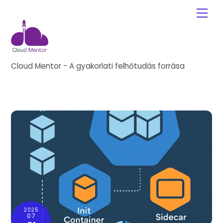
Skip
Me
to
content
Cloud Mentor - A gyakorlati felhőtudás forrása
2025
07