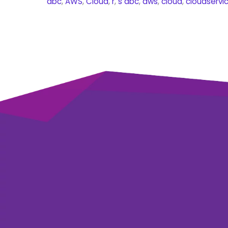
abc
,
AWS
,
Cloud
,
r
,
s
abc
,
aws
,
cloud
,
cloudservi