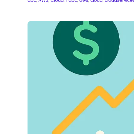
abc
,
AWS
,
Cloud
,
r
abc
,
aws
,
cloud
,
cloudservice