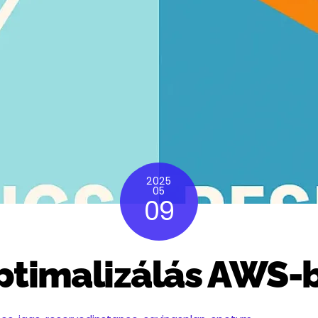
2025
05
09
timalizálás AWS-be