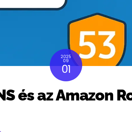
2025
09
01
S és az Amazon Ro