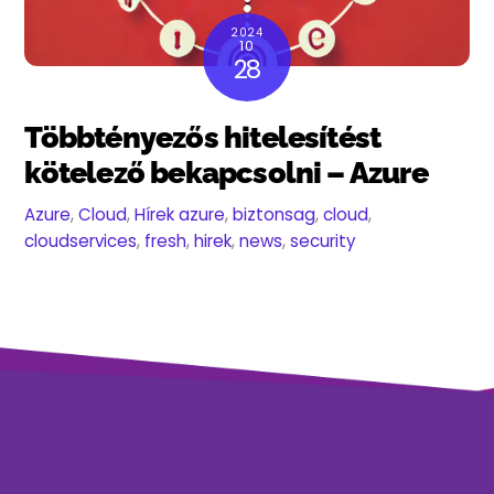
2024
10
28
Többtényezős hitelesítést
kötelező bekapcsolni – Azure
Azure
,
Cloud
,
Hírek
azure
,
biztonsag
,
cloud
,
cloudservices
,
fresh
,
hirek
,
news
,
security