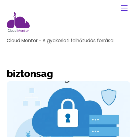
Skip
Me
to
content
Cloud Mentor - A gyakorlati felhőtudás forrása
biztonsag