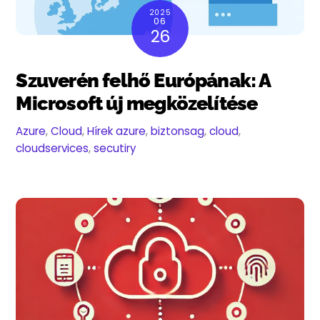
2025
06
26
Szuverén felhő Európának: A
Microsoft új megközelítése
Azure
,
Cloud
,
Hírek
azure
,
biztonsag
,
cloud
,
cloudservices
,
secutiry