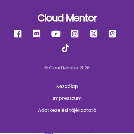
Cloud Mentor
Back
To
Facebook
Discord
YouTube
Instagram
X
Thre
Top
TikTok
© Cloud Mentor 2026
Kezdőlap
Impresszum
Adatkezelési tájékoztató