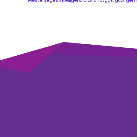
Mesterséges Intelligencia
ai
,
chatgpt
,
gcp
,
gemi