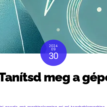
2024
09
30
: Tanítsd meg a gép