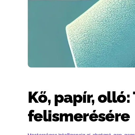
Kő, papír, olló
felismerésére