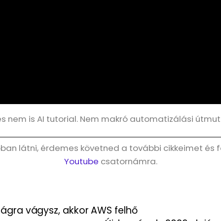
 és nem is AI tutorial. Nem makró automatizálási útmu
ban látni, érdemes követned a további cikkeimet és fe
Youtube
csatornámra.
ágra vágysz, akkor AWS felhő