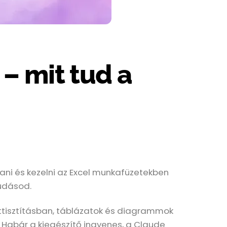
 – mit tud a
ni és kezelni az Excel munkafüzetekben
tudásod.
ttisztításban, táblázatok és diagrammok
. Habár a kiegészítő ingyenes, a Claude