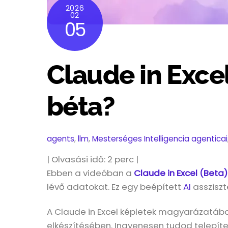
2026
02
05
Claude in Excel
béta?
agents
,
llm
,
Mesterséges Intelligencia
agenticai
| Olvasási idő:
2
perc |
Ebben a videóban a
Claude in Excel (Beta)
lévő adatokat. Ez egy beépített
AI
assziszte
A Claude in Excel képletek magyarázatába
elkészítésében. Ingyenesen tudod telepíten