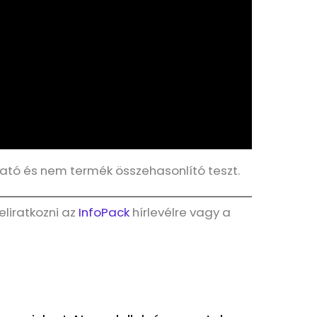
tató és nem termék összehasonlító teszt.
liratkozni az
InfoPack
hírlevélre vagy a