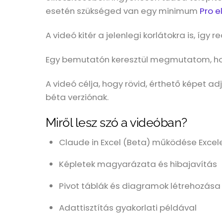
esetén szükséged van egy minimum
Pro e
A videó kitér a jelenlegi korlátokra is, így
Egy bemutatón keresztül megmutatom, hog
A videó célja, hogy rövid, érthető képet ad
béta verziónak.
Miről lesz szó a videóban?
Claude in Excel (Beta) működése Excele
Képletek magyarázata és hibajavítás
Pivot táblák és diagramok létrehozása
Adattisztítás gyakorlati példával