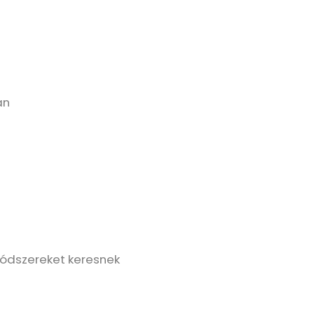
an
ódszereket keresnek