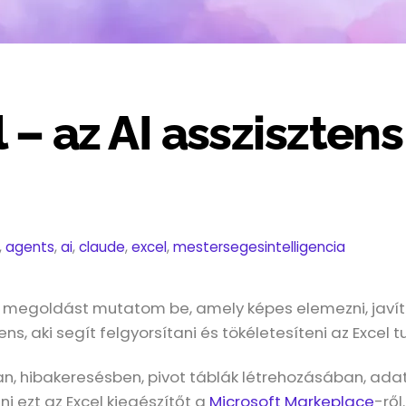
 – az AI asszisztens
,
agents
,
ai
,
claude
,
excel
,
mestersegesintelligencia
megoldást mutatom be, amely képes elemezni, javíta
ns, aki segít felgyorsítani és tökéletesíteni az Excel 
n, hibakeresésben, pivot táblák létrehozásában, ada
i ezt az Excel kiegészítőt a
Microsoft Markeplace
-ről