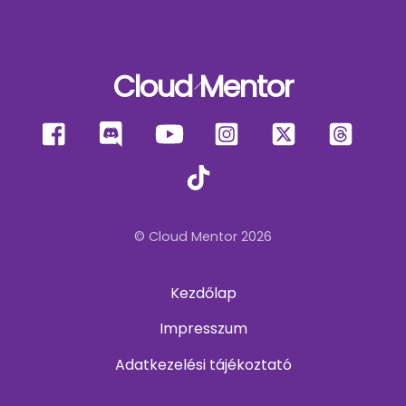
Cloud Mentor
Back
To
Facebook
Discord
YouTube
Instagram
X
Thre
Top
TikTok
© Cloud Mentor 2026
Kezdőlap
Impresszum
Adatkezelési tájékoztató