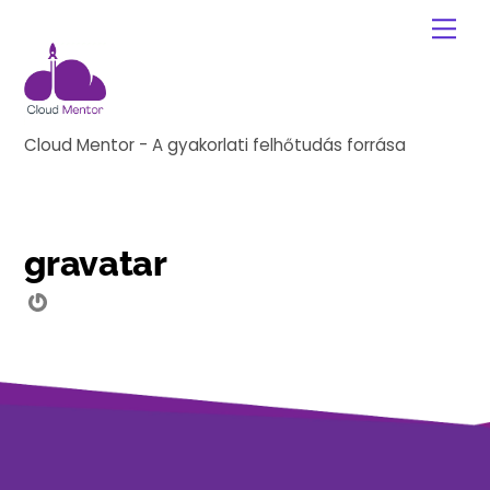
Skip
Me
to
content
Cloud Mentor - A gyakorlati felhőtudás forrása
gravatar
Gravatar