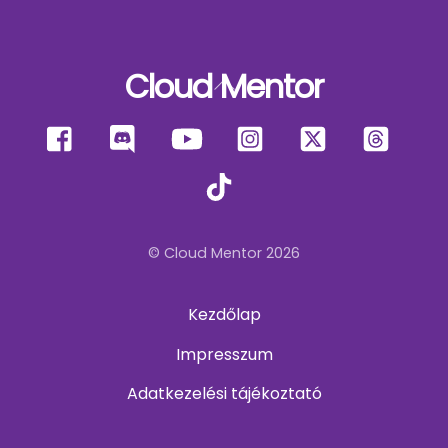
Cloud Mentor
Back
To
Facebook
Discord
YouTube
Instagram
X
Thre
Top
TikTok
© Cloud Mentor 2026
Kezdőlap
Impresszum
Adatkezelési tájékoztató