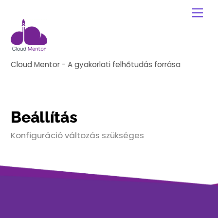
Skip
Me
to
content
Cloud Mentor - A gyakorlati felhőtudás forrása
Beállítás
Konfiguráció változás szükséges